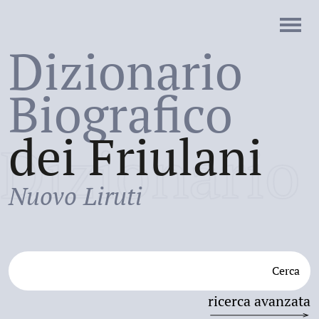
Dizionario
Biografico
dei Friulani
Dizionario
Nuovo Liruti
Cerca
ricerca avanzata