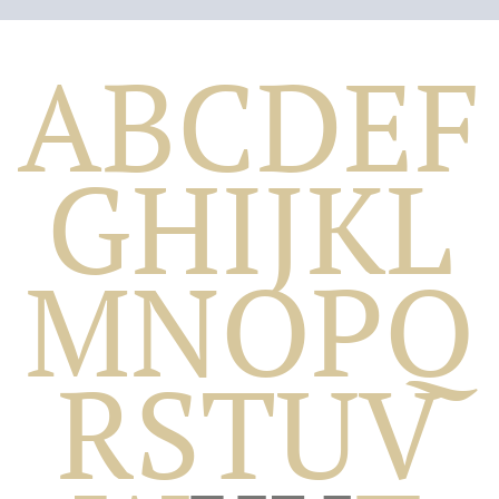
A
B
C
D
E
F
G
H
I
J
K
L
M
N
O
P
Q
Biografico
R
S
T
U
V