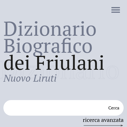
Dizionario
Biografico
dei Friulani
Dizionario
Nuovo Liruti
Cerca
ricerca avanzata