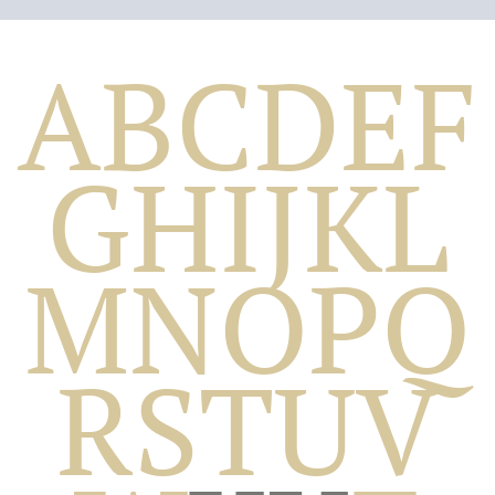
A
B
C
D
E
F
G
H
I
J
K
L
M
N
O
P
Q
Biografico
R
S
T
U
V