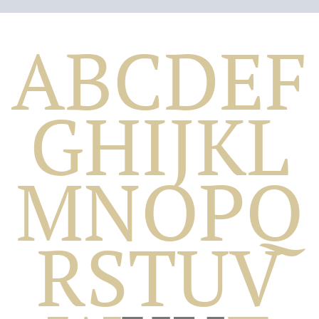
A
B
C
D
E
F
G
H
I
J
K
L
M
N
O
P
Q
Biografico
R
S
T
U
V