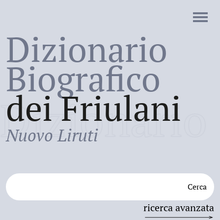
Dizionario
Biografico
dei Friulani
Dizionario
Nuovo Liruti
Cerca
ricerca avanzata