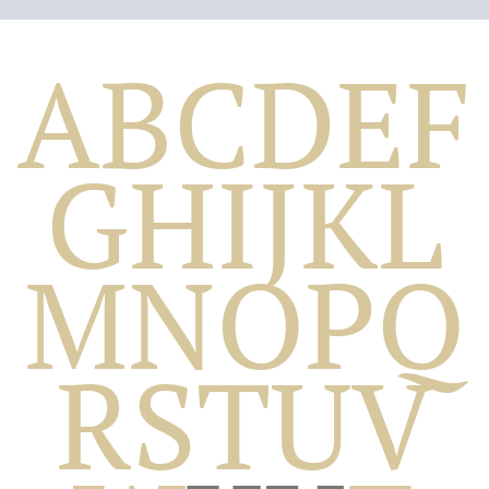
A
B
C
D
E
F
G
H
I
J
K
L
M
N
O
P
Q
Biografico
R
S
T
U
V