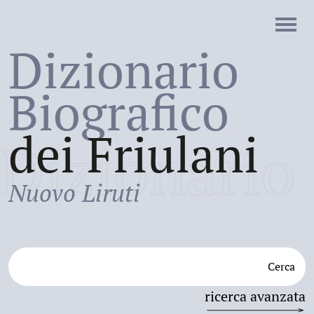
Dizionario
Biografico
dei Friulani
Dizionario
Nuovo Liruti
Cerca
ricerca avanzata