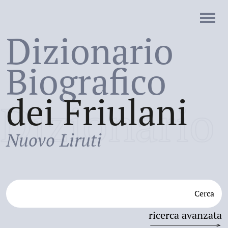
Dizionario
Biografico
dei Friulani
Dizionario
Nuovo Liruti
Cerca
ricerca avanzata