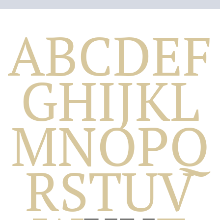
A
B
C
D
E
F
G
H
I
J
K
L
M
N
O
P
Q
Biografico
R
S
T
U
V