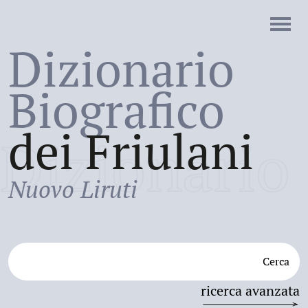
Dizionario
Biografico
dei Friulani
Dizionario
Nuovo Liruti
Cerca
ricerca avanzata