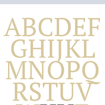
A
B
C
D
E
F
G
H
I
J
K
L
M
N
O
P
Q
Biografico
R
S
T
U
V