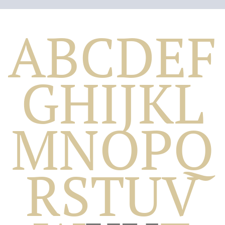
A
B
C
D
E
F
G
H
I
J
K
L
M
N
O
P
Q
Biografico
R
S
T
U
V