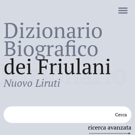
Dizionario
Biografico
dei Friulani
Dizionario
Nuovo Liruti
Cerca
ricerca avanzata