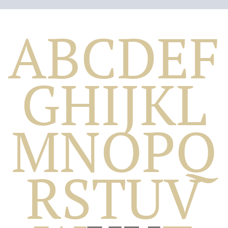
A
B
C
D
E
F
G
H
I
J
K
L
M
N
O
P
Q
Biografico
R
S
T
U
V