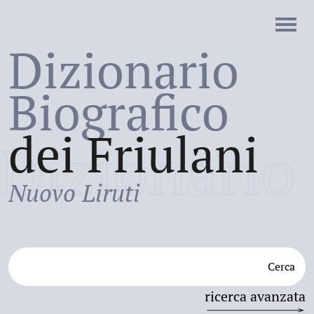
Dizionario
Biografico
dei Friulani
Dizionario
Nuovo Liruti
Cerca
ricerca avanzata