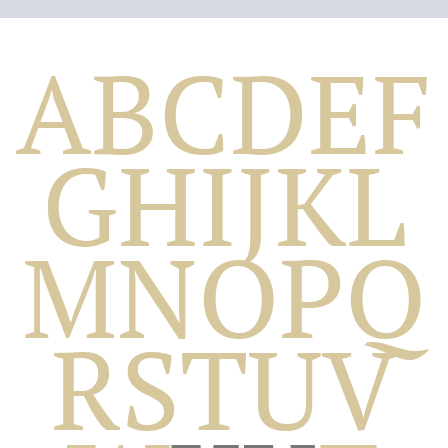
A
B
C
D
E
F
G
H
I
J
K
L
M
N
O
P
Q
Biografico
R
S
T
U
V