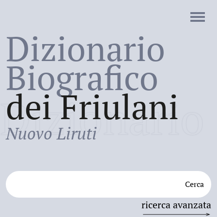
Dizionario
Biografico
dei Friulani
Dizionario
Nuovo Liruti
Cerca
ricerca avanzata