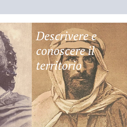
Descrivere e
conoscere il
territorio