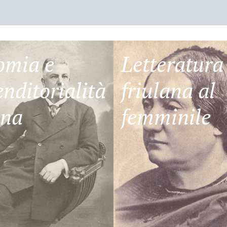
omia e
Letteratura
nditorialità
friulana al
ana
femminile