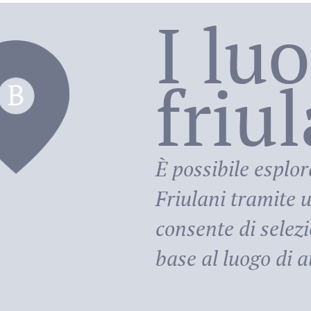
I lu
friu
riula
È possibile esplor
Friulani
tramite u
consente di selezi
base al luogo di at