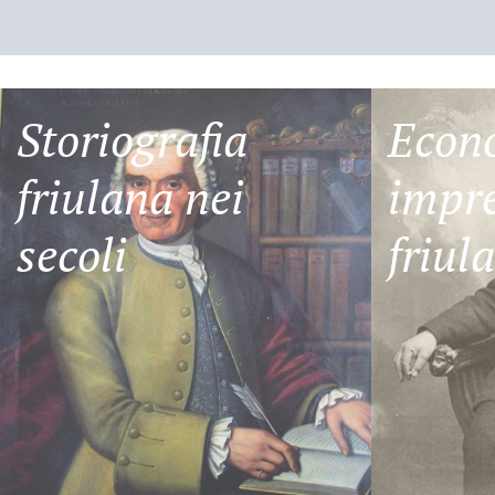
Storiografia
Econ
friulana nei
impre
secoli
friul