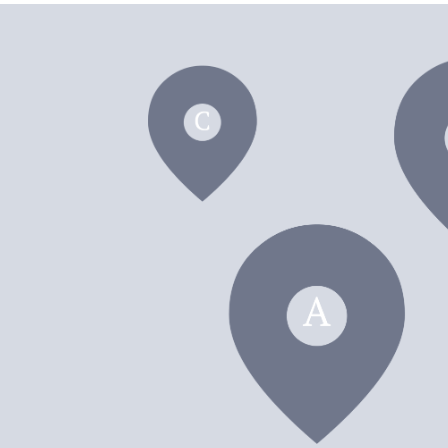
dei F