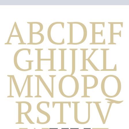
A
B
C
D
E
F
G
H
I
J
K
L
M
N
O
P
Q
Biografico
R
S
T
U
V