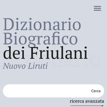
Dizionario
Biografico
dei Friulani
Dizionario
Nuovo Liruti
Cerca
ricerca avanzata