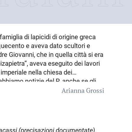
amiglia di lapicidi di origine greca
inquecento e aveva dato scultori e
adre Giovanni, che in quella città si era
pizapietra”, aveva eseguito dei lavori
a imperiale nella chiesa dei
bbiamo notizie del P. anche se gli
Arianna Grossi
i Sigismondo d’Attems sembrano
 goriziano. Risale al 1740 la sua
conti Attems di Santa Croce, che poi
nfine nel 1907 divenne sede del
agamente longheniana dello scalone
 Pacassi (precisazioni documentate)
,