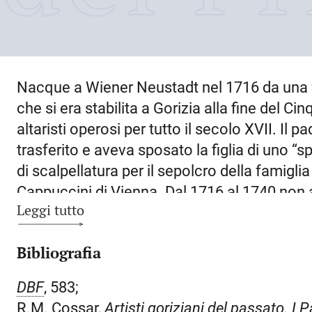
Nacque a
Wiener Neustadt
nel
1716
da una f
che si era stabilita a Gorizia alla fine del C
altaristi operosi per tutto il secolo XVII. Il p
trasferito e aveva sposato la figlia di uno “s
di scalpellatura per il sepolcro della famigli
Cappuccini di Vienna. Dal 1716 al 1740 non a
Leggi tutto
esordi artistici e l’amicizia e protezione d
confermare l’ipotesi di un suo apprendistato
Bibliografia
prima opera nota: il palazzo edificato per i 
passò ai della Torre, ai Ritter de Zahony e i
DBF
, 583;
comune di
Gorizia
. In esso l’ispirazione v
R.M. Cossar,
Artisti goriziani del passato. I