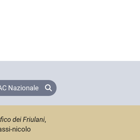
C Nazionale
ico dei Friulani
,
assi-nicolo