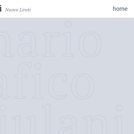
i
home
Nuovo Liruti
nario
afico
iulani