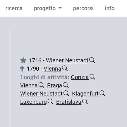
ricerca
progetto
percorsi
info
1716 -
Wiener Neustadt
1790 -
Vienna
Luoghi di attività:
Gorizia
Vienna
Praga
Wiener Neustadt
Klagenfurt
Laxenburg
Bratislava