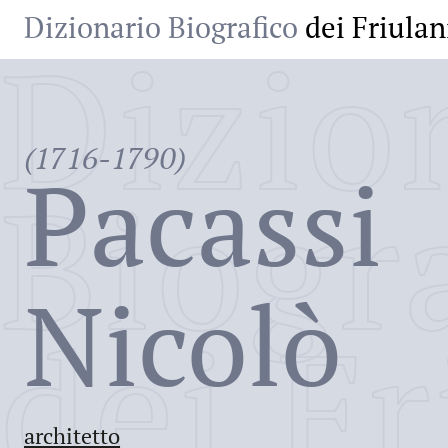
Dizionario Biografico
dei Friulan
Dizio
(1716-1790)
Pacassi
Biogr
Nicolò
dei Fr
architetto