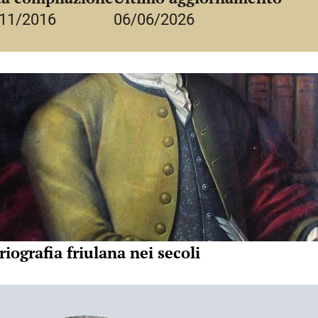
i binari della retorica e della
ura di L. Capo, Milano, Fondazione
11/2016
06/06/2026
sata su testi sia patristici che
nze giuridiche impartite ai futuri
longobarda e rinnovamento carolingio
.
a un lato P. dichiarò in un carme di
idale del Friuli-Udine, 6-9 maggio
 di greco e di averlo presto
00;
o a dare un saggio delle sue capacità
 VI-X).
Atti del XIV congresso
ti – Pavia, Montecassino, forse la
idale del Friuli - Bottenicco di
ciuto ed insegnato. Certamente ottima
o, CISAM, 2001 (in questo volume
ra di conoscere i costrutti classici
Paolo Diacono
);
da correggere le proprie fonti
bus
, ed. G. H. Pertz, Hannover, Hahn,
ttraverso il latino cristiano e
iminabili influenze della lingua
riografia friulana nei secoli
Waitz,
MGH
, Scriptores rerum
essere riferite le sue prime
nchen,1978);
el lago di Como, in distici elegiaci in
Diaconus
in ihrer ursprünglichen
 poeti tardoantichi ed utilizzata da
Zeitschrift für katholische Theologie»,