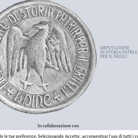
iacono”, generalmente preferito al
rito ad una tappa nella sua carriera
ritische und erklärende Ausgabe
,
l tempo del suo soggiorno a Pavia
ungen zur lateinischen Philologie
his in persona agli studi teologici.
l ruolo di funzionario della
 quae supersunt cum Pauli Epitome
,
DEPUTAZIONE
a famiglia reale è tuttavia meglio
DI STORIA PATRIA
PER IL FRIULI
mente istituzionalizzati, di P. con
llucci, Roma, Tipografia del Senato,
data in sposa, attorno al 760, al
ll’Istituto storico italiano, 51);
. curò l’istruzione seguendola anche
Incipit Ars Donati quam Paulus
ò il carme acrostico del 763
A
ito, Genova, s.e., 1990.
ia Romana
. Di incerta datazione, la
il manuale di storia romana più letto
ntro l’arco di tempo 761-774 e
 Dei sedici libri che la
In collaborazione con
ripresa praticamente letterale del
ndo le tue preferenze. Selezionando
'Accetta'
, acconsentirai l'uso di tutti i