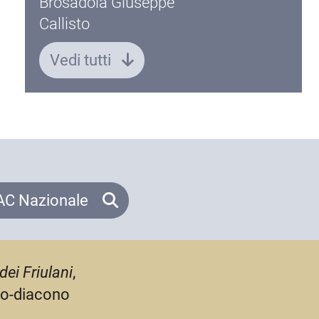
Brosadola Giuseppe
Callisto
Vedi tutti
C Nazionale
dei Friulani
,
olo-diacono