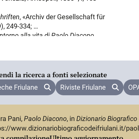
unione di quest’ultimo con Teodolinda
, di cui non è specificato il nome, è
hriften
, «Archiv der Gesellschaft für
li
, da cui si evince che era entrata
), 249-334;
a data di nascita di P., che viene
ntorno alla vita
di Paolo Diacono
,
 in un carme databile ai primi anni
ria», 4 (1904), 15-100, 231-285, 313-
e senio», lasciando intendere che
o i cinquant’anni. La sua
eschichtsquellen im Mittelalter.
 cividalesi; successivamente, come è
Anfang des 8. Jahrhunderts bis zum
endi la ricerca a fonti selezionate
avia
, dove secondo le tradizioni
öhlaus Nachfolger, 1953, 203-224;
enenti a famiglie nobili o
eche Friulane
Riviste Friulane
OPA
de Paul Diacre
, Nijmegen, Dekker &
zione del suo “praeceptor” Flaviano,
 ancor più verisimilmente,
 e no
, Napoli, Guida Editori, 1978, in
na famiglia in cui la stessa
ra Pani,
Paolo Diacono
, in
Dizionario Biografico 
 zio Felice. Il “curriculum
ps://www.dizionariobiograficodeifriulani.it/pa
y (A. D.
550-800). Jordanes, Gregory
ra della tarda antichità, ossia ad
a compilazione
Ultimo aggiornamento
on, University Press, 1988;