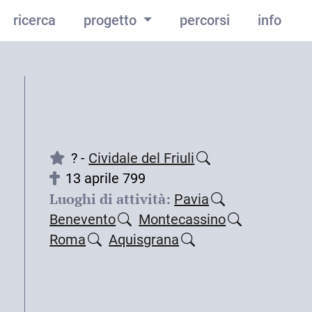
ricerca
progetto
percorsi
info
? -
Cividale del Friuli
13 aprile 799
Luoghi di attività:
Pavia
Benevento
Montecassino
Roma
Aquisgrana