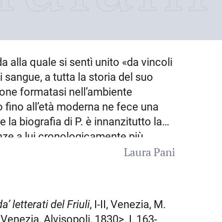
a alla quale si sentì unito «da vincoli
i sangue, a tutta la storia del suo
ione formatasi nell’ambiente
 fino all’età moderna ne fece una
e la biografia di P. è innanzitutto la
anze a lui cronologicamente più
Laura Pani
 prima metà del IX secolo dal suo
 dell’
Historia
Langobardorum
si
giunto in Italia al tempo della prima
i di costui, fatto prigioniero dagli
’ letterati del Friuli
, I-II, Venezia, M.
a fare ritorno in patria dove generò
 Venezia, Alvisopoli, 1830>, I, 163-