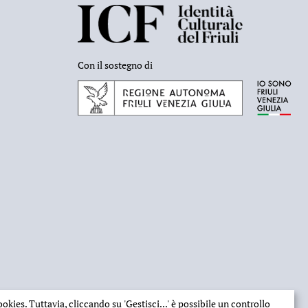
Con il sostegno di
 cookies. Tuttavia, cliccando su
'Gestisci...'
è possibile un controllo