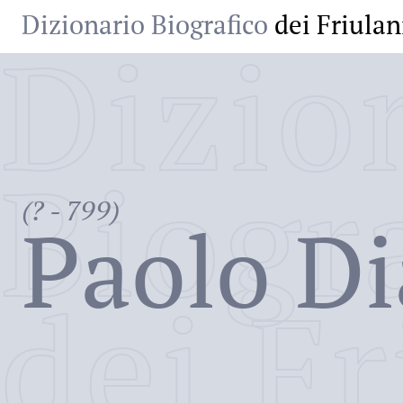
Dizionario Biografico
dei Friulan
Dizio
Biogr
(? - 799)
Paolo D
dei Fr