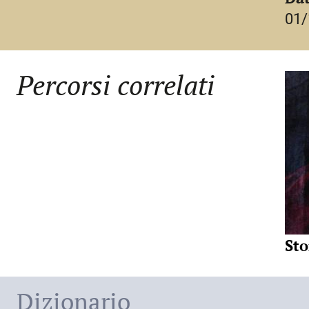
«una cultura a direzione cristiana anche se su
Paulus Diaconus,
Storia dei Longobardi
, a c
01/
grammatica classiche» (Claudio Leonardi), ba
Lorenzo Valla - Mondadori, 1992;
letterari, cui non furono estranee le conosce
Paolo Diacono.
Uno scrittore fra tradizione 
funzionari amministrativi del regno. Se poi d
Percorsi correlati
Atti del convegno internazionale di studi (Civ
avere avuto da fanciullo solo un’infarinatura
1999), a cura di P. Chiesa, Udine, Forum, 20
dimenticato, non esitò nello stesso contest
Paolo Diacono e il Friuli altomedievale
(secc.
di traduttore, e in ogni caso visse in ambien
internazionale di studi sull’alto medioevo (Civ
stessa Cividale – in cui il greco era conos
Moimacco, 24-29 settembre 1999), I, Spolet
fu la sua padronanza del latino, di cui dimost
anche l’articolo di C. Leonardi,
La
figura di 
ed addirittura certe forme arcaiche al punto 
Pauli Warnefridi Liber de episcopis Mettensi
tardoantiche o altomedievali, pur filtrandoli a
1829 (
MGH
, Scriptores, II), 260-270;
lasciando trapelare altrove alcune ormai inel
Sto
Pauli Historia Langobardorum
, a cura di G. 
parlata. All’esperienza pavese di P. possono 
Germanicarum, 48, Hannoverae, 1878 (=Mü
composizioni in versi, tra cui quella in lode d
H. Grisar,
Die Gregorbiographie des Paulus 
Dizionario
forma epanalettica, una struttura mutuata da
Gestalt, nach italienischen Handschriften
, «