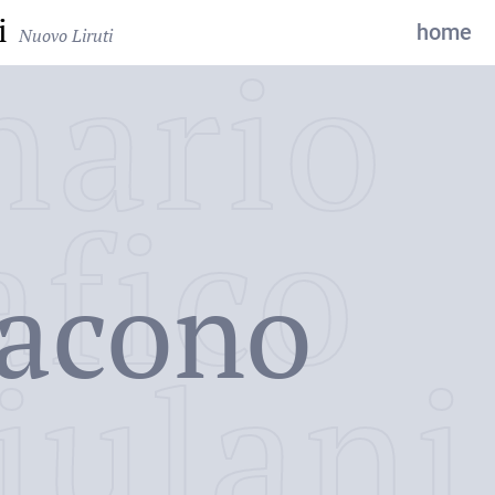
i
home
Nuovo Liruti
nario
afico
iacono
iulani