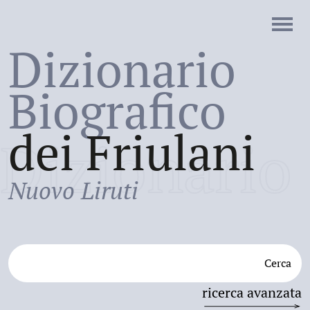
Dizionario
Biografico
dei Friulani
Dizionario
Nuovo Liruti
Cerca
ricerca avanzata