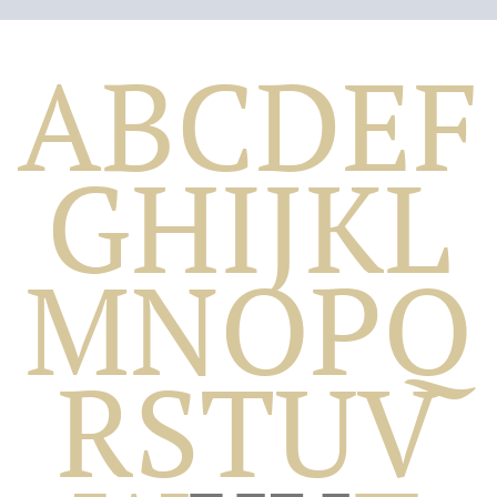
A
B
C
D
E
F
G
H
I
J
K
L
M
N
O
P
Q
Biografico
R
S
T
U
V