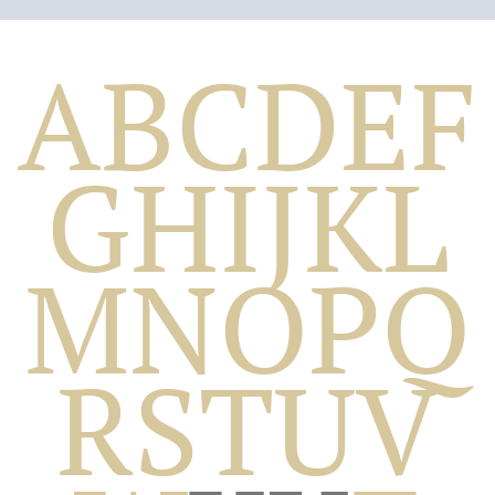
A
B
C
D
E
F
G
H
I
J
K
L
M
N
O
P
Q
Biografico
R
S
T
U
V