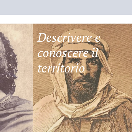
Descrivere e
conoscere il
territorio