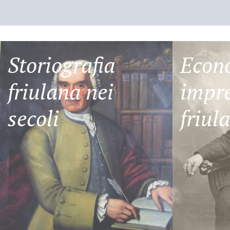
Storiografia
Econ
friulana nei
impre
secoli
friul