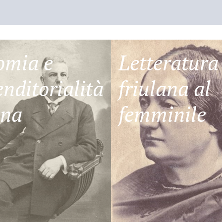
omia e
Letteratura
nditorialità
friulana al
ana
femminile