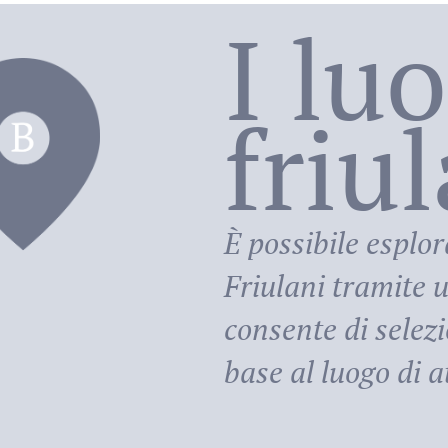
I lu
friu
riula
È possibile esplor
Friulani
tramite u
consente di selezi
base al luogo di at