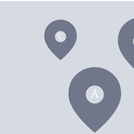
dei F