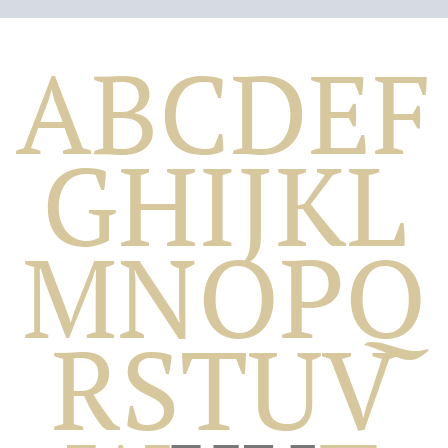
A
B
C
D
E
F
G
H
I
J
K
L
M
N
O
P
Q
Biografico
R
S
T
U
V