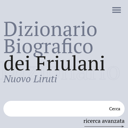
Dizionario
Biografico
dei Friulani
Dizionario
Nuovo Liruti
Cerca
ricerca avanzata