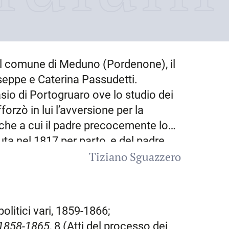
el comune di Meduno (Pordenone), il
iuseppe e Caterina Passudetti.
sio di Portogruaro ove lo studio dei
fforzò in lui l’avversione per la
iche a cui il padre precocemente lo
a nel 1817 per parto, e del padre,
Tiziano Sguazzero
 ravvicinati gli studi di medicina.
o l’Università di Padova e nel 1832
ns
e nei paesi della
Val Colvera
e
e praticabili, con spirito di
politici vari, 1859-1866;
 poveri. Si valse della stima e della
, 1858-1865
, 8 (Atti del processo dei