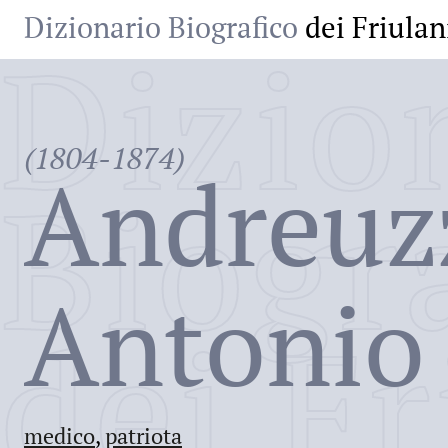
Dizionario Biografico
dei Friulan
Dizio
(1804-1874)
Andreuz
Biogr
Antonio
dei Fr
medico
,
patriota