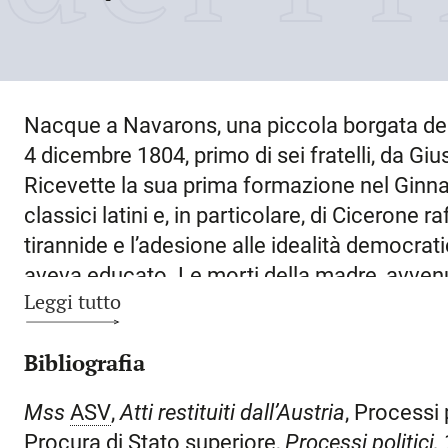
Nacque a
Navarons
, una piccola borgata d
4 dicembre 1804
, primo di sei fratelli, da G
Ricevette la sua prima formazione nel Ginna
classici latini e, in particolare, di Cicerone ra
tirannide e l’adesione alle idealità democrat
aveva educato. Le morti della madre, avvenut
Leggi tutto
nel 1827, lo costrinsero a concludere in tempi
Ottenne il diploma di medico operatore press
Bibliografia
iniziò ad esercitare la professione a
Navaro
della
Val Tramontina
, collegate da strade mal
Mss
ASV
,
Atti restituiti dall’Austria
, Processi 
abnegazione soprattutto nei confronti dei più
Procura di Stato superiore,
Processi politici