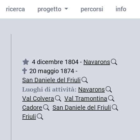
ricerca
progetto
percorsi
info
4 dicembre 1804 -
Navarons
20 maggio 1874 -
San Daniele del Friuli
Luoghi di attività:
Navarons
Val Colvera
Val Tramontina
Cadore
San Daniele del Friuli
Friuli