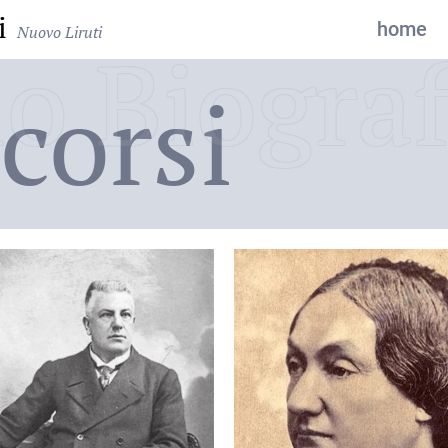
i
home
Nuovo Liruti
o Biograf
corsi