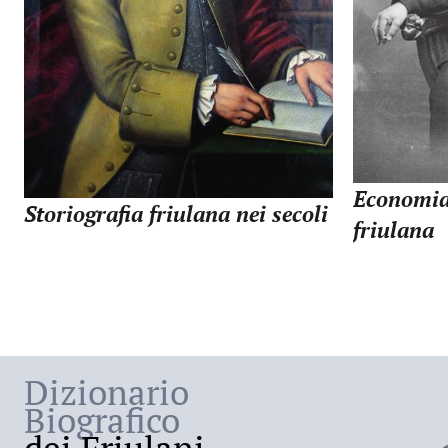
Economia 
Storiografia friulana nei secoli
friulana
Dizionario
Biografico
dei Friulani