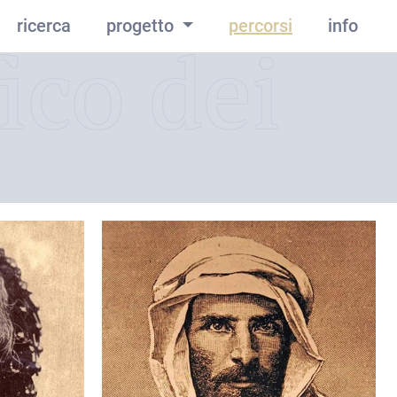
ricerca
progetto
percorsi
info
ico dei