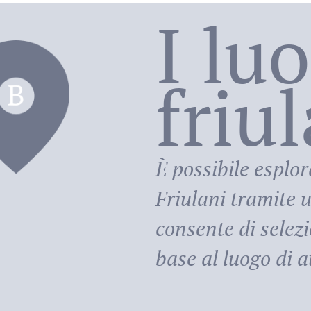
I lu
friu
riula
È possibile esplor
Friulani
tramite u
consente di selezi
base al luogo di at