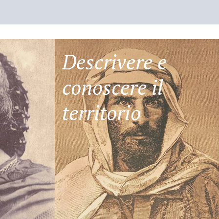
Descrivere e
conoscere il
territorio