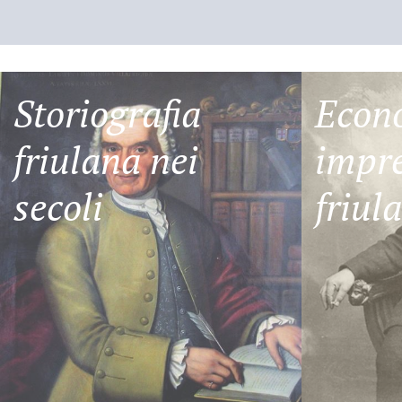
Storiografia
Econ
friulana nei
impre
secoli
friul