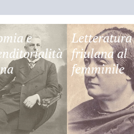
omia e
Letteratura
nditorialità
friulana al
ana
femminile