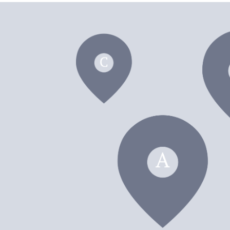
dei F