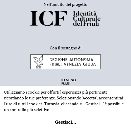
Nell'ambito del progetto
Con il sostegno di
Utilizziamo i cookie per offrirti l'esperienza più pertinente
ricordando le tue preferenze. Selezionando
'Accetta'
, acconsentirai
l'uso di tutti i cookies. Tuttavia, cliccando su
'Gestisci...'
è possibile
un controllo più selettivo.
INFORMAZIONI EDITORIALI
NOTE LEGALI
PRIVACY & COOKIES
Gestisci
...
©
2026 - Deputazione di Storia Patria per il Friuli - CF 80023560305