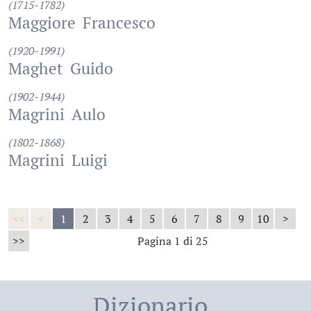
(1715-1782)
Maggiore
Francesco
(1920-1991)
Maghet
Guido
(1902-1944)
Magrini
Aulo
(1802-1868)
Magrini
Luigi
<<
<
1
2
3
4
5
6
7
8
9
10
>
>>
Pagina 1 di 25
Dizionario