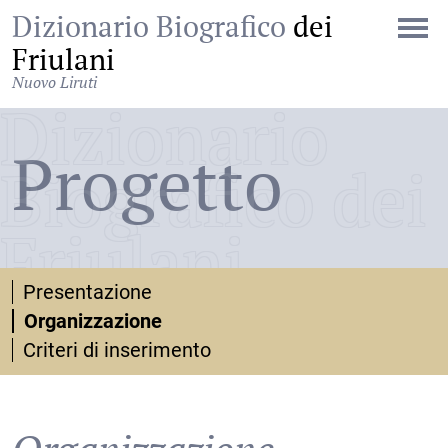
Dizionario Biografico
dei
Friulani
Nuovo Liruti
Dizionario
Progetto
Biografico dei
Friulani
Presentazione
Organizzazione
Criteri di inserimento