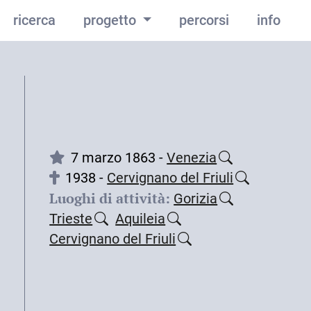
ricerca
progetto
percorsi
info
7 marzo 1863 -
Venezia
1938 -
Cervignano del Friuli
Luoghi di attività:
Gorizia
Trieste
Aquileia
Cervignano del Friuli