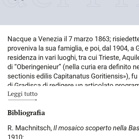
Nacque a
Venezia
il
7 marzo 1863
; risiede
proveniva la sua famiglia, e poi, dal 1904, a
G
residenza in vari luoghi, tra cui
Trieste
,
Aquil
di “Oberingenieur” (nella curia era definito n
sectionis edilis Capitanatus Goritiensis»), fu
di Gradisca di redigere un articolato progr
Leggi tutto
straordinaria della basilica di Aquileia, in pa
dall’umidità lungo la parete destra o meridion
Bibliografia
la Società per la conservazione della basilic
l’arcivescovo Francesco B. Sedej. L’interven
R. Machnitsch,
Il mosaico scoperto nella Basi
canale di drenaggio per isolare dall’interno l
1910;