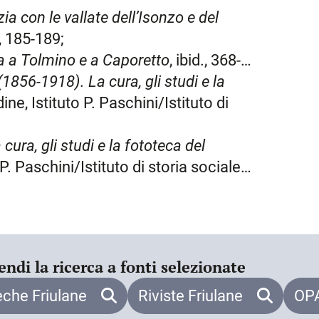
to riconosciuto come quello
zia con le vallate dell’Isonzo e del
Teodoro entro il 320: in tal modo
, 185-189;
quando si procedette
a a Tolmino e a Caporetto
, ibid., 368-
vine che fin dal IV secolo era stato
1856-1918). La cura, gli studi e la
stenza di un gruppo di anticlericali,
dine, Istituto P. Paschini/Istituto di
nica, che in questo caso non esitò ad
;
irredentismo: accampò diritti in
cura, gli studi e la fototeca del
ompiacendosi però che sotto la
o P. Paschini/Istituto di storia sociale
manità, alla quale egli preferiva
79, 82-84, 86-87, 93, 105, 107, 117-
le, sia per rivendicare precedenze non
a M. (compresi i giornalisti del
zia della scoperta appena avviata e
l 29 luglio su «Il Piccolo», dopo
endi la ricerca a fonti selezionate
 suoi interventi sulla stampa seguirono
eche Friulane
Riviste Friulane
OPA
 a Maionica e in opposizione a M. si