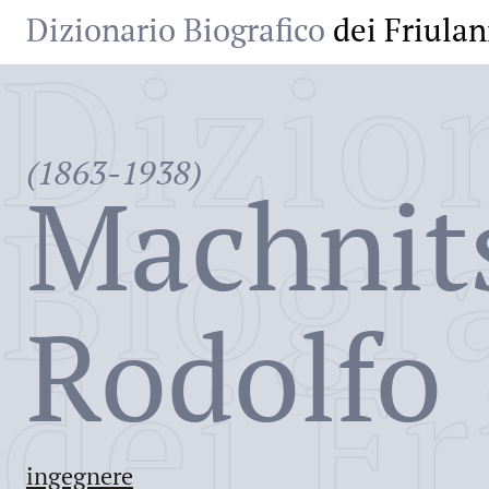
Dizionario Biografico
dei Friulan
Dizio
(1863-1938)
Machnit
Biogr
Rodolfo
dei Fr
ingegnere