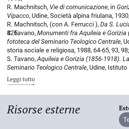
mosaico che nei mesi seguenti sarebbe sta
R. Machnitsch,
Vie di comunicazione
, in
Gori
grandioso che fu fatto eseguire dal vescovo 
Vipacco
, Udine, Società alpina friulana, 1930
l’ingegnere operò anche come archeologo, 
R. Machnitsch, (con A. Ferrucci ),
Da S. Luci
all’asportazione dell’alto strato di terra e ro
426.
S. Tavano,
Monumenti fra Aquileia e Gorizia (
sovrapposto al mosaico. Fu immediata la resi
fototeca del Seminario Teologico Centrale
, U
tra cui si distinse per asprezza Enrico Maio
storia sociale e religiosa, 1988, 64-65, 93, 98
assumere persino atteggiamenti prossimi all’
S. Tavano,
Aquileia e Gorizia (1856-1918). La 
quanto direttore del Museo archeologico, c
Seminario Teologico Centrale
, Udine, Istitut
basilica apparisse una notevole traccia di ro
e religiosa, 1988, 33-51, 44-47, 63-68, 72, 76-
Leggi tutto
dedicarsi sia dal punto di vista professiona
119, 138.
cristiane. Prima che i responsabili, guidati d
cattolico «L’eco del Litorale»), dessero noti
Risorse esterne
dunque ancora in corso, Maionica ne scrisse i
Est
essersi introdotto in basilica di notte (altri
T
in agosto sullo stesso giornale; in appoggio