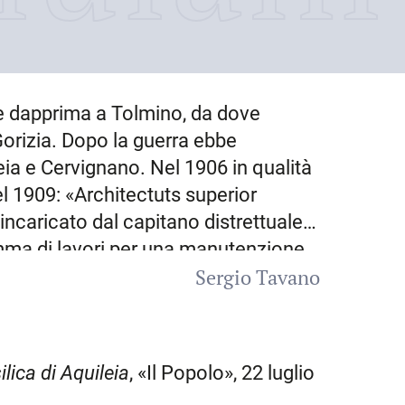
tte dapprima a Tolmino, da dove
orizia
. Dopo la guerra ebbe
eia
e
Cervignano
. Nel 1906 in qualità
el 1909: «Architectuts superior
 incaricato dal capitano distrettuale
amma di lavori per una manutenzione
Sergio Tavano
rticolare per i danni provocati
ale. Del fatto si interessò anzitutto
a, della quale era presidente
to dell’estate 1909, che prevedeva un
lica di Aquileia
, «Il Popolo», 22 luglio
a parete, portò alla scoperta del