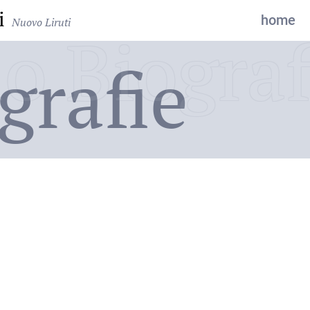
i
home
Nuovo Liruti
o Biograf
grafie