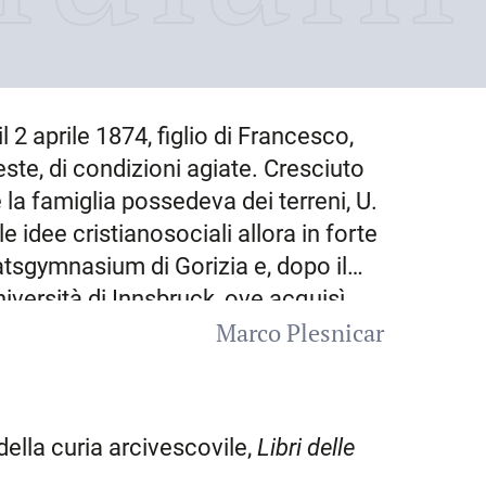
il
2 aprile 1874
, figlio di Francesco,
ieste, di condizioni agiate. Cresciuto
 la famiglia possedeva dei terreni, U.
e idee cristianosociali allora in forte
atsgymnasium di Gorizia e, dopo il
iversità di Innsbruck, ove acquisì
Marco Plesnicar
 vi si trattenne alcuni anni prima di
attività giornalistica. Abbandonata
 decise di formarsi una famiglia e nel
adini, legata da vincoli di
 della curia arcivescovile,
Libri
delle
acopo, anticipatore delle istanze di