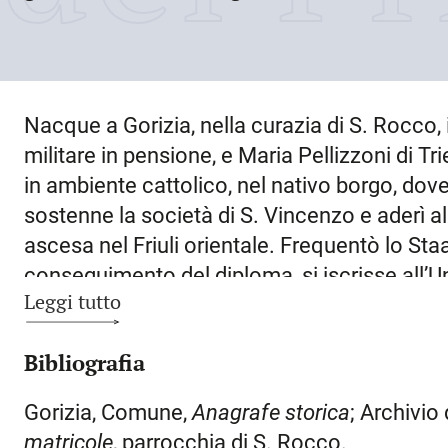
Nacque a
Gorizia
, nella curazia di S. Rocco, 
militare in pensione, e Maria Pellizzoni di Tr
in ambiente cattolico, nel nativo borgo, dove
sostenne la società di S. Vincenzo e aderì all
ascesa nel Friuli orientale. Frequentò lo Sta
conseguimento del diploma, si iscrisse all’Un
Leggi tutto
una perfetta padronanza della lingua tedesca;
passare in Italia e dedicarsi pienamente all’
Bibliografia
l’iniziale propensione verso il sacerdozio, U.
novembre 1904 sposò a Treviso Angiolina Tom
Gorizia, Comune,
Anagrafe storica
; Archivio
parentela al grande compositore cividalese I
matricole
, parrocchia di S. Rocco.