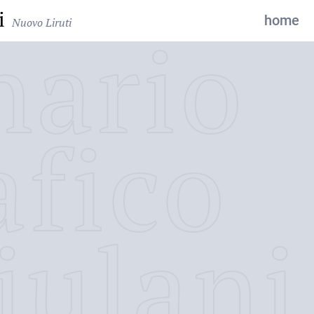
i
home
Nuovo Liruti
nario
afico
iulani