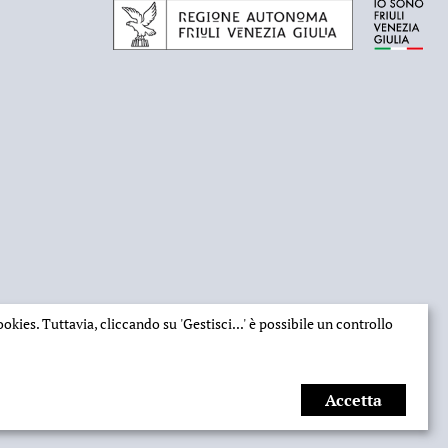
 cookies. Tuttavia, cliccando su
'Gestisci...'
è possibile un controllo
Accetta
Web design
Ilaria Comello
- Powered by
SICAPWeb