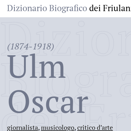
Dizionario Biografico
dei Friulan
Dizio
(1874-1918)
Ulm
Biogr
Oscar
dei Fr
giornalista
,
musicologo
,
critico d’arte