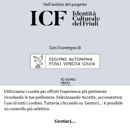
Nell'ambito del progetto
Con il sostegno di
Utilizziamo i cookie per offrirti l'esperienza più pertinente
ricordando le tue preferenze. Selezionando
'Accetta'
, acconsentirai
l'uso di tutti i cookies. Tuttavia, cliccando su
'Gestisci...'
è possibile
un controllo più selettivo.
INFORMAZIONI EDITORIALI
NOTE LEGALI
PRIVACY & COOKIES
Gestisci
...
©
2026 - Deputazione di Storia Patria per il Friuli - CF 80023560305