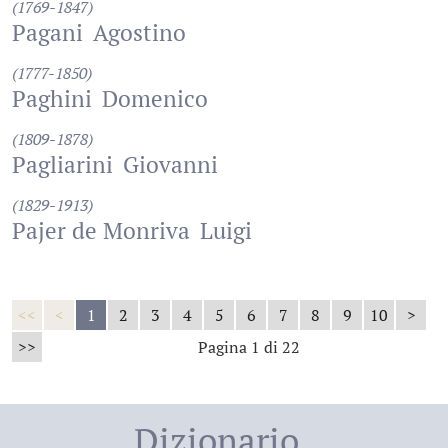
(1769-1847)
Pagani
Agostino
(1777-1850)
Paghini
Domenico
(1809-1878)
Pagliarini
Giovanni
(1829-1913)
Pajer de Monriva
Luigi
<<
<
1
2
3
4
5
6
7
8
9
10
>
>>
Pagina 1 di 22
Dizionario