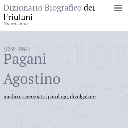
Dizionario Biografico
dei
Friulani
Nuovo Liruti
Dizio
(1769-1847)
Pagani
Biogr
Agostino
medico
,
scienziato
,
patologo
,
divulgatore