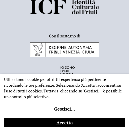
Con il sostegno di
Utilizziamo i cookie per offrirti l'esperienza più pertinente
ricordando le tue preferenze. Selezionando
'Accetta'
, acconsentirai
l'uso di tutti i cookies. Tuttavia, cliccando su
'Gestisci...'
è possibile
un controllo più selettivo.
INFORMAZIONI EDITORIALI
NOTE LEGALI
PRIVACY & COOKIES
Gestisci
...
©
2026 - Deputazione di Storia Patria per il Friuli - CF 80023560305
Web design
Ilaria Comello
- Powered by
SICAPWeb
Accetta