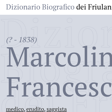
Dizionario Biografico
dei Friulan
Dizio
(? - 1838)
Marcolin
Biogr
Francesc
dei Fr
medico
,
erudito
,
saggista