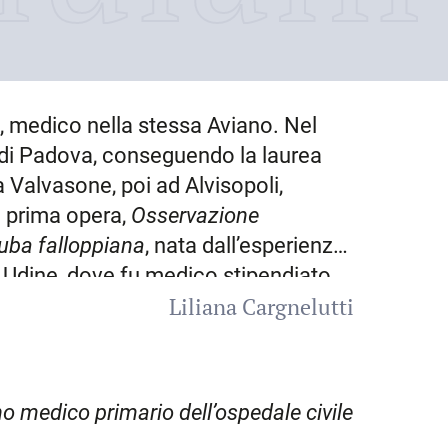
 medico nella stessa Aviano. Nel
à di Padova, conseguendo la laurea
 a
Valvasone
, poi ad
Alvisopoli
,
a prima opera,
Osservazione
tuba
falloppiana
, nata dall’esperienza
a
Udine
, dove fu medico stipendiato
Liliana Cargnelutti
a divisa la città, incarico che
rovvedere alle vaccinazioni,
 levatrici e parti. M. fu anche
 quale data, ma è possibile che
iano medico primario dell’ospedale
civile
imariato, almeno per un certo