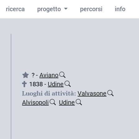
ricerca
progetto
percorsi
info
? -
Aviano
1838 -
Udine
Luoghi di attività:
Valvasone
Alvisopoli
Udine