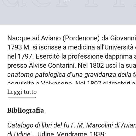
Nacque ad
Aviano
(Pordenone) da Giovanni,
1793 M. si iscrisse a medicina all’Universit
nel 1797. Esercitò la professione dapprima
presso Alvise Contarini. Nel 1802 uscì la su
anatomo-patologica d’una gravidanza della 
acquisita a Valvasone. Nel 1807 si trasferì 
Leggi tutto
dal comune in una delle tre condotte in cui er
comportava l’obbligo di assistere i poveri, p
Bibliografia
compilare l’elenco dei pellagrosi, sorvegliare
primario dell’ospedale di Udine, non si sa da
Catalogo di libri del fu F. M. Marcolini di Av
gestisse contemporaneamente condotta e pr
di Udine…
, Udine, Vendrame, 1839;