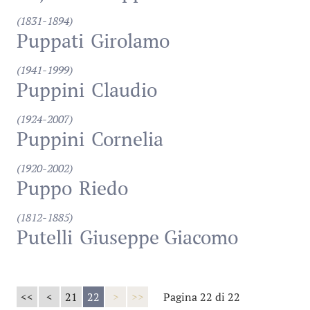
(1831-1894)
Puppati
Girolamo
(1941-1999)
Puppini
Claudio
(1924-2007)
Puppini
Cornelia
(1920-2002)
Puppo
Riedo
(1812-1885)
Putelli
Giuseppe Giacomo
<<
<
21
22
>
>>
Pagina 22 di 22