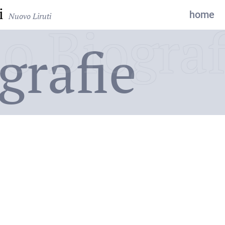
i
home
Nuovo Liruti
o Biograf
grafie