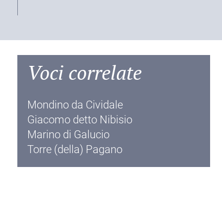
Voci correlate
Mondino da Cividale
Giacomo detto Nibisio
Marino di Galucio
Torre (della) Pagano