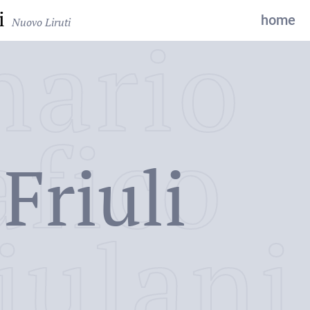
i
home
Nuovo Liruti
nario
afico
Friuli
iulani