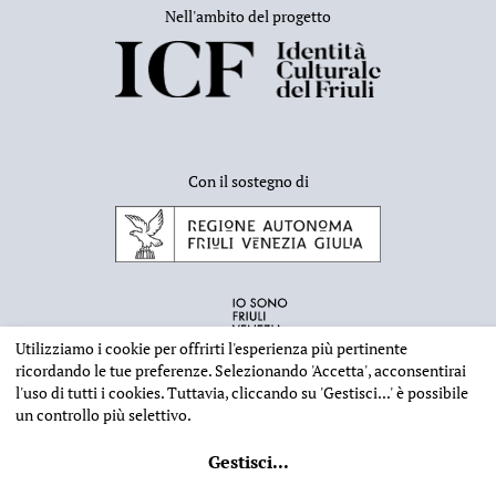
Nell'ambito del progetto
Con il sostegno di
Utilizziamo i cookie per offrirti l'esperienza più pertinente
ricordando le tue preferenze. Selezionando
'Accetta'
, acconsentirai
l'uso di tutti i cookies. Tuttavia, cliccando su
'Gestisci...'
è possibile
un controllo più selettivo.
INFORMAZIONI EDITORIALI
NOTE LEGALI
PRIVACY & COOKIES
Gestisci
...
©
2026 - Deputazione di Storia Patria per il Friuli - CF 80023560305