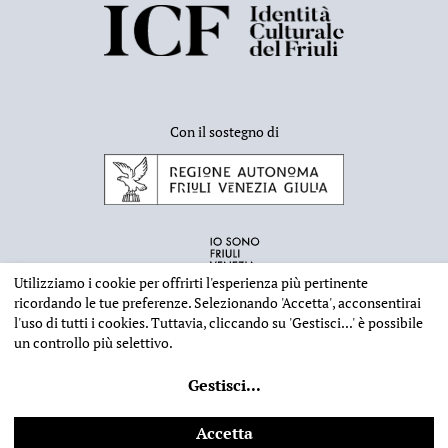
Con il sostegno di
Utilizziamo i cookie per offrirti l'esperienza più pertinente
ricordando le tue preferenze. Selezionando
'Accetta'
, acconsentirai
l'uso di tutti i cookies. Tuttavia, cliccando su
'Gestisci...'
è possibile
un controllo più selettivo.
INFORMAZIONI EDITORIALI
NOTE LEGALI
PRIVACY & COOKIES
Gestisci
...
©
2026 - Deputazione di Storia Patria per il Friuli - CF 80023560305
Web design
Ilaria Comello
- Powered by
SICAPWeb
Accetta