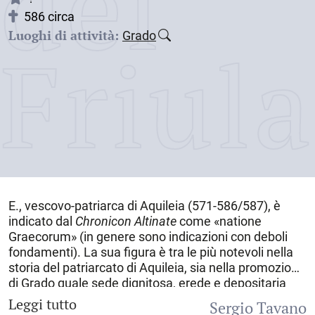
dei
586 circa
Luoghi di attività:
Grado
Friul
E., vescovo-patriarca di Aquileia (571-586/587), è
indicato dal
Chronicon Altinate
come «natione
Graecorum» (in genere sono indicazioni con deboli
fondamenti). La sua figura è tra le più notevoli nella
storia del patriarcato di Aquileia, sia nella promozione
di Grado quale sede dignitosa, erede e depositaria
della missione aquileiese, sia nel deciso appoggio alla
Leggi tutto
Sergio Tavano
contesa tricapitolina: era succeduto a Probino (569-