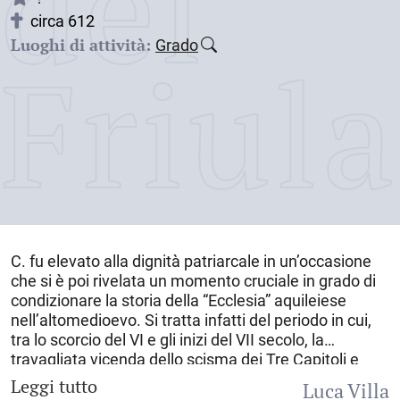
dei
circa 612
Luoghi di attività:
Grado
Friul
C. fu elevato alla dignità patriarcale in un’occasione
che si è poi rivelata un momento cruciale in grado di
condizionare la storia della “Ecclesia” aquileiese
nell’altomedioevo. Si tratta infatti del periodo in cui,
tra lo scorcio del VI e gli inizi del VII secolo, la
travagliata vicenda dello scisma dei Tre Capitoli e
l’insanabile contrapposizione tra papato e Impero da
Leggi tutto
Luca Villa
una parte e la metropoli aquileiese dall’altro si arricchì