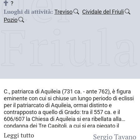
dei
?
Luoghi di attività:
Treviso
Cividale del Friuli
Friul
Pozio
C., patriarca di Aquileia (731 ca. - ante 762), è figura
eminente con cui si chiuse un lungo periodo di eclissi
per il patriarcato di Aquileia, ormai distinto e
contrapposto a quello di Grado: tra il 557 ca. e il
606/607 la Chiesa di Aquileia si era ribellata alla
condanna dei Tre Capitoli, a cui si era piegato il
secondo concilio ecumenico di Costantinopoli (553) e
Leggi tutto
Sergio Tavano
aveva subito per lo più a Grado con Paolo, Elia e