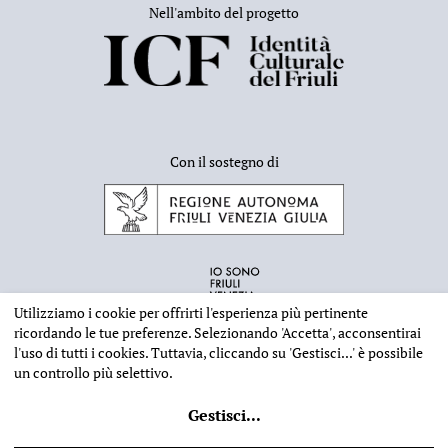
battistero che sorgeva davanti all’antica basilica, già
Nell'ambito del progetto
cattedrale, dedicata alla Madre di Dio. L’iscrizione
dedicatoria, oltre a ricordare C. quale «beatus», pare
echeggiare intenzioni antiariane nel richiamo alla
“Trinitas vera”, e in ogni caso mostra di voler
introdurre nell’orizzonte artistico cividalese elementi
formali e culturali tratti con precisione dal repertorio
Con il sostegno di
paleocristiano tanto dal punto di vista architettonico
quanto nei capitelli del tipo teodosiano e nelle
silhouettes con cui sono risolti gli animali allegorici.
Nello zoccolo dello stesso ciborio è inserito un pluteo
col nome di Sigualdo, il patriarca succeduto con ogni
probabilità a Callisto tra il 756 e il 762.
Utilizziamo i cookie per offrirti l'esperienza più pertinente
ricordando le tue preferenze. Selezionando
'Accetta'
, acconsentirai
l'uso di tutti i cookies. Tuttavia, cliccando su
'Gestisci...'
è possibile
un controllo più selettivo.
INFORMAZIONI EDITORIALI
NOTE LEGALI
PRIVACY & COOKIES
Gestisci
...
©
2026 - Deputazione di Storia Patria per il Friuli - CF 80023560305
Web design
Ilaria Comello
- Powered by
SICAPWeb