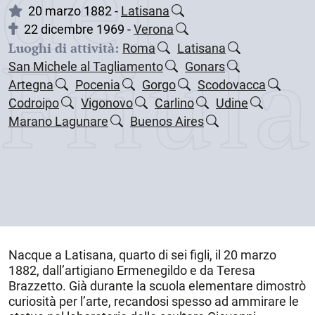
dei
20 marzo 1882 -
Latisana
22 dicembre 1969 -
Verona
Friul
Luoghi di attività:
Roma
Latisana
San Michele al Tagliamento
Gonars
Artegna
Pocenia
Gorgo
Scodovacca
Codroipo
Vigonovo
Carlino
Udine
Marano Lagunare
Buenos Aires
Nacque a
Latisana
, quarto di sei figli, il
20 marzo
1882
, dall’artigiano Ermenegildo e da Teresa
Brazzetto. Già durante la scuola elementare dimostrò
curiosità per l’arte, recandosi spesso ad ammirare le