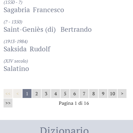
(1550 - ?)
Sagabria
Francesco
(? - 1350)
Saint-Geniès (di)
Bertrando
(1913-1984)
Saksida
Rudolf
(XIV secolo)
Salatino
<<
<
1
2
3
4
5
6
7
8
9
10
>
>>
Pagina 1 di 16
Dizionario