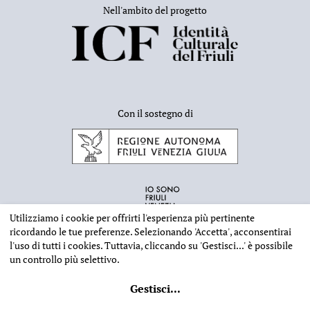
Nell'ambito del progetto
Con il sostegno di
Utilizziamo i cookie per offrirti l'esperienza più pertinente
ricordando le tue preferenze. Selezionando
'Accetta'
, acconsentirai
l'uso di tutti i cookies. Tuttavia, cliccando su
'Gestisci...'
è possibile
un controllo più selettivo.
INFORMAZIONI EDITORIALI
NOTE LEGALI
PRIVACY & COOKIES
Gestisci
...
©
2026 - Deputazione di Storia Patria per il Friuli - CF 80023560305