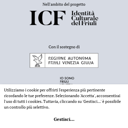
Nell'ambito del progetto
Con il sostegno di
Utilizziamo i cookie per offrirti l'esperienza più pertinente
ricordando le tue preferenze. Selezionando
'Accetta'
, acconsentirai
l'uso di tutti i cookies. Tuttavia, cliccando su
'Gestisci...'
è possibile
un controllo più selettivo.
INFORMAZIONI EDITORIALI
NOTE LEGALI
PRIVACY & COOKIES
Gestisci
...
©
2026 - Deputazione di Storia Patria per il Friuli - CF 80023560305