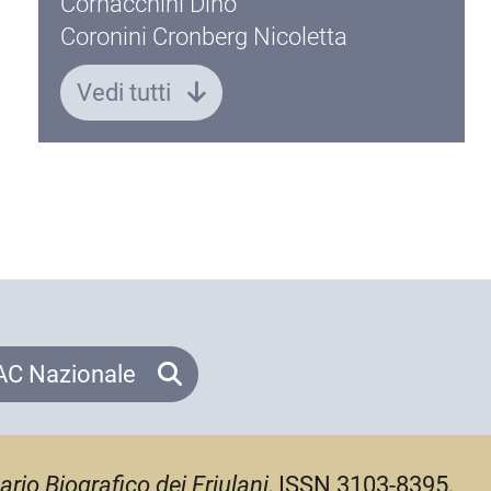
Cornacchini Dino
Coronini Cronberg Nicoletta
Vedi tutti
C Nazionale
ario Biografico dei Friulani
, ISSN 3103-8395,