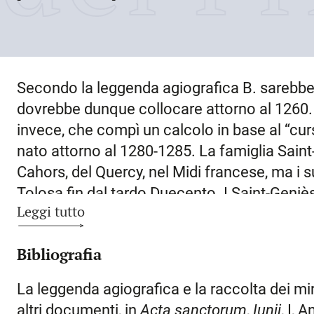
Secondo la leggenda agiografica B. sarebbe 
dovrebbe dunque collocare attorno al 1260. A
invece, che compì un calcolo in base al “curs
nato attorno al 1280-1285. La famiglia Saint-
Cahors, del Quercy, nel Midi francese, ma i 
Tolosa fin dal tardo Duecento. I Saint-Geniès 
Leggi tutto
alcuni erano militari, altri invece avevano int
universitari. Rimane traccia di un Guglielmo, 
Bibliografia
morto nel 1292 e maestro nello “Studium” tol
detenevano benefici ecclesiastici nella citt
La leggenda agiografica e la raccolta dei mi
giuristi: tutti membri di una consorteria fa
altri documenti, in
Acta sanctorum
,
Iunii
, I, 