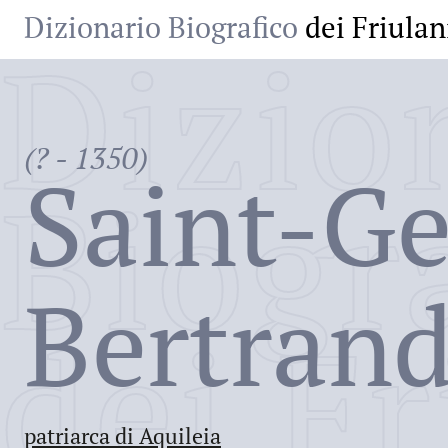
Dizionario Biografico
dei Friulan
Dizio
(? - 1350)
Saint-Ge
Biogr
Bertran
dei Fr
patriarca di Aquileia