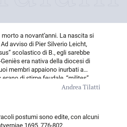
morto a novant’anni. La nascita si
d avviso di Pier Silverio Leicht,
us” scolastico di B., egli sarebbe
Geniès era nativa della diocesi di
suoi membri appaiono inurbati a
erano di stirpe feudale, “milites”,
Andrea Tilatti
rapreso la vita religiosa o studi
frate dell’ordine dei predicatori,
osano e di altri Saint-Geniès che
à o esercitavano professione di
racoli postumi sono edite, con alcuni
miliare di cui comunque non sempre è
Antverpiae 1695, 776-802.