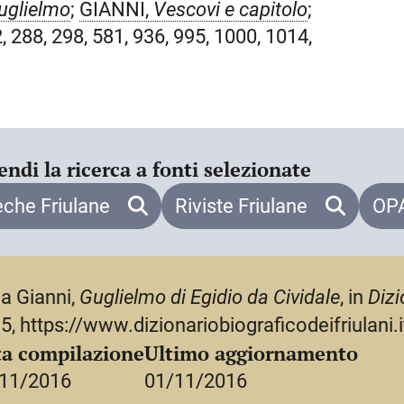
procuratore affinché ottenga dal
uglielmo
;
GIANNI,
Vescovi e capitolo
;
la chiesa di Cividale. Nel 1317, al
2, 288, 298, 581, 936, 995, 1000, 1014,
er incontrare il nuovo patriarca
o a vescovo di Concordia, nel 1318, G.
olo cattedrale e assume un ruolo di
’episcopato. L’anno successivo il di
endi la ricerca a fonti selezionate
o di
Concordia
. Nonostante la
Tagliamento, il notaio cividalese
eche Friulane
Riviste Friulane
OPA
torna con una certa frequenza, mosso
scura, inoltre, di coltivare quei
ssari per il proseguimento della
a Gianni,
Guglielmo di Egidio da Cividale
, in
Dizi
ato nella chiesa di S. Pietro in
5, https://www.dizionariobiograficodeifriulani.i
o gradualmente i rapporti con il
a compilazione
Ultimo aggiornamento
ione interna alla diocesi di
11/2016
01/11/2016
ale, dove ricopre l’ufficio di