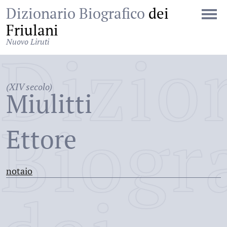
Dizionario Biografico
dei
Friulani
Nuovo Liruti
Dizio
(XIV secolo)
Miulitti
Biogr
Ettore
notaio