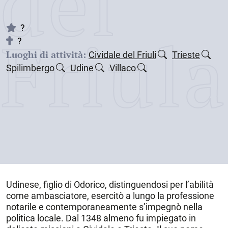
dei
Friul
?
?
Luoghi di attività:
Cividale del Friuli
Trieste
Spilimbergo
Udine
Villaco
Udinese, figlio di Odorico, distinguendosi per l’abilità
come ambasciatore, esercitò a lungo la professione
notarile e contemporaneamente s’impegnò nella
politica locale. Dal 1348 almeno fu impiegato in