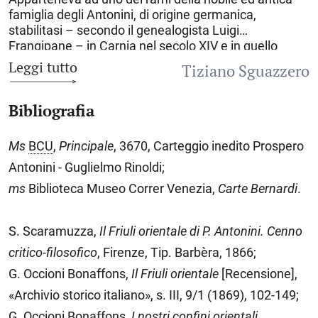
famiglia degli Antonini, di origine germanica,
stabilitasi – secondo il genealogista Luigi
Frangipane – in Carnia nel secolo XIV e in quello
successivo a Venzone. All’inizio del secolo XVI gli
Leggi tutto
Tiziano Sguazzero
Antonini passarono a Udine ove eressero, in epoche
diverse, i loro sontuosi edifici. Compiuti gli studi
Bibliografia
classici e giuridici e laureatosi in giurisprudenza a
Padova, si dedicò alla carriera giudiziaria presso il
tribunale di
Udine
. La sua attività politica e i contatti
Ms
BCU
,
Principale
, 3670, Carteggio inedito Prospero
con il generale Carlo Zucchi, prigioniero nella fortezza
Antonini - Guglielmo Rinoldi;
di Palmanova per alto tradimento, insospettirono la
polizia austriaca che lo segnò tra i sorvegliati speciali.
ms
Biblioteca Museo Correr Venezia,
Carte Bernardi
.
Nel 1847 fu uno tra i promotori della sottoscrizione
per la erezione di un busto a Pio IX nel duomo di
S. Scaramuzza,
Il Friuli orientale di P. Antonini. Cenno
Udine. Il 23 marzo 1848, dopo l’insurrezione udinese
e il ritiro delle truppe austriache oltre l’Isonzo, A.
critico-filosofico
, Firenze, Tip. Barbèra, 1866;
venne chiamato a far parte del Governo provvisorio
G. Occioni Bonaffons,
Il Friuli orientale
[Recensione],
del Friuli, da cui ricevette l’incarico di intimare la resa
«Archivio storico italiano», s. III, 9/1 (1869), 102-149;
al comandante austriaco della piazza di Palmanova.
Non volendo sottoscrivere la capitolazione di Udine
G. Occioni Bonaffons,
I
nostri confini orientali