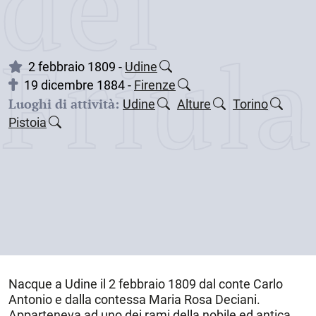
dei
Friul
2 febbraio 1809 -
Udine
19 dicembre 1884 -
Firenze
Luoghi di attività:
Udine
Alture
Torino
Pistoia
Nacque a
Udine
il
2 febbraio 1809
dal conte Carlo
Antonio e dalla contessa Maria Rosa Deciani.
Apparteneva ad uno dei rami della nobile ed antica