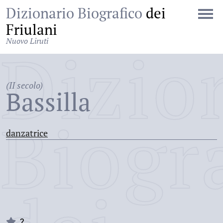
Dizionario Biografico
dei
Friulani
Nuovo Liruti
Dizio
(II secolo)
Bassilla
Biogr
danzatrice
?