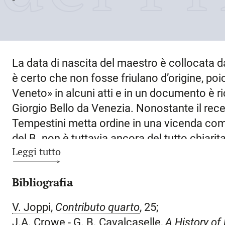
La data di nascita del maestro è collocata 
è certo che non fosse friulano d’origine, po
Veneto» in alcuni atti e in un documento è r
Giorgio Bello da Venezia. Nonostante il rece
Tempestini metta ordine in una vicenda compl
del B. non è tuttavia ancora del tutto chiarit
Leggi tutto
notizie solo sugli ultimi due decenni della vit
della sua morte, quando risiedeva a
Udine
e,
Bibliografia
Tolmezzo grazie al matrimonio con la figlia
gonfaloni (tutti perduti) per le chiese della 
V. Joppi,
Contributo quarto
, 25;
dell’artista, attualmente formato da poco più 
J.A. Crowe - G. B. Cavalcaselle,
A History of