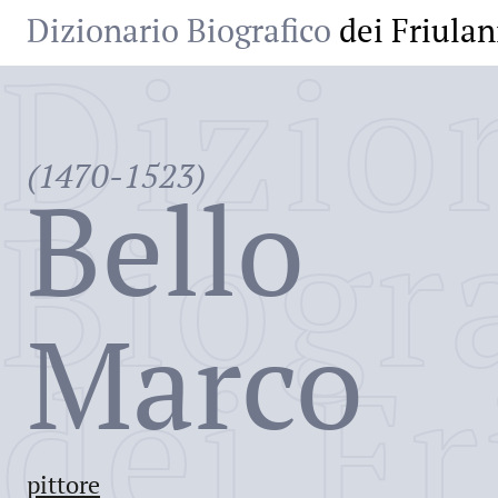
Dizionario Biografico
dei Friulan
Dizio
(1470-1523)
Bello
Biogr
Marco
dei Fr
pittore