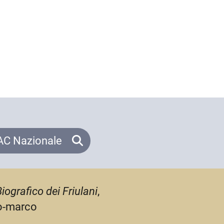
C Nazionale
iografico dei Friulani
,
lo-marco