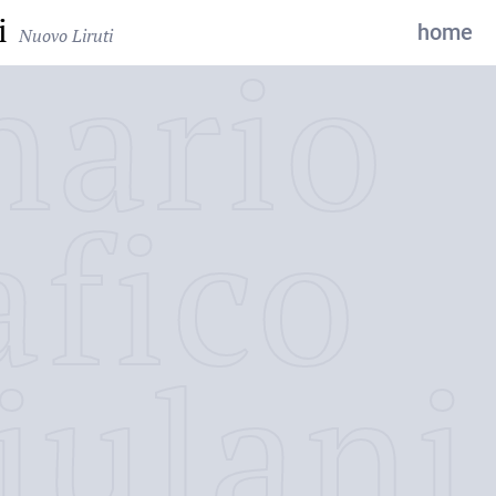
i
home
Nuovo Liruti
nario
afico
iulani