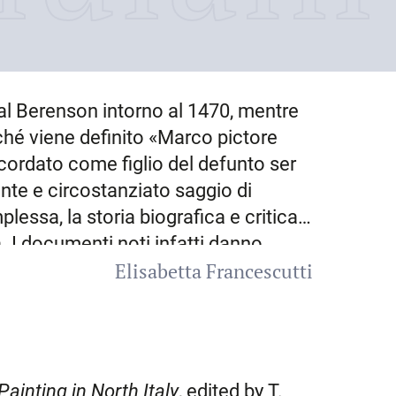
dal Berenson
intorno al 1470
, mentre
iché viene definito «Marco pictore
icordato come figlio del defunto ser
nte e circostanziato saggio di
essa, la storia biografica e critica
a. I documenti noti infatti danno
Elisabetta Francescutti
a del pittore, dal 1505 al
1523
, anno
 divenuto genero di Domenico da
 Franceschina, realizzava ancone e
campagna friulana. Il corpus
di una cinquantina di dipinti,
Painting in North Italy
, edited by T.