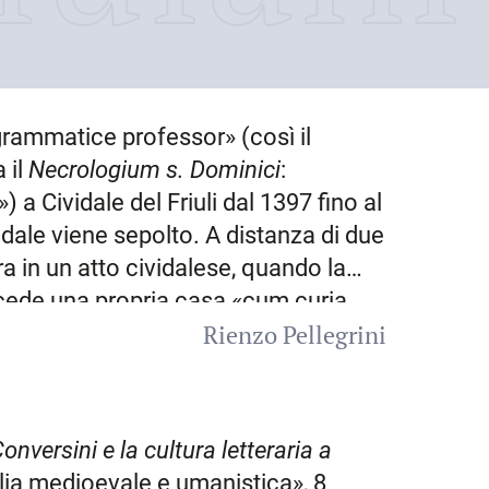
grammatice professor» (così il
 il
Necrologium s. Dominici
:
») a
Cividale del Friuli
dal 1397 fino al
idale
viene sepolto. A distanza di due
a in un atto cividalese, quando la
cede una propria casa «cum curia,
Rienzo Pellegrini
ectore (!) scolarum». La carriera di
 altre tappe: G. insegna a
Venezia
dal
l 1394 al 1397 a
Treviso
, dove è
 per restituire una frangia almeno dei
onversini e la cultura letteraria a
arne il rilievo, prende in affitto una
talia medioevale e umanistica», 8