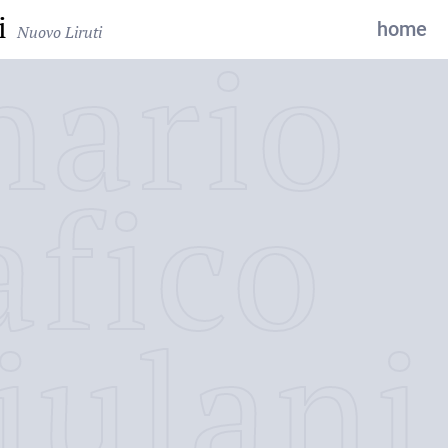
i
home
Nuovo Liruti
nario
afico
iulani