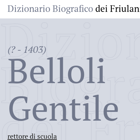
Dizionario Biografico
dei Friulan
Dizio
(? - 1403)
Belloli
Biogr
Gentile
dei Fr
rettore di scuola