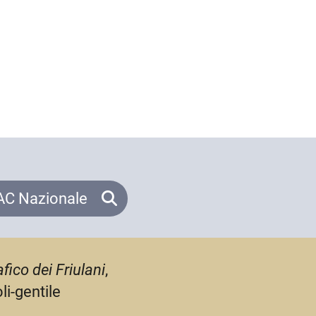
C Nazionale
fico dei Friulani
,
li-gentile