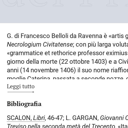
G. di Francesco Belloli da Ravenna è «artis 
Necrologium Civitatense
; con più larga voluta
«grammatice et rethorice professor eximius
giorno della morte (
22 ottobre 1403
) e a
Civ
anni (14 novembre 1406) il suo nome riaffior
moglie Caterina, passata a seconde nozze, 
Leggi tutto
sitam in contrata S. Francisci, mag. Donato r
G., che ha il suo epilogo a Cividale, conosce
Bibliografia
1387 al 1390 e poi, «forse privatamente», da
ricordato a vario titolo: il 18 dicembre 1395,
SCALON,
Libri
, 46-47; L. GARGAN,
Giovanni C
rapporti intrecciati, pur nel rischio di enfatizz
Treviso nella seconda metà del Trecento
, «I