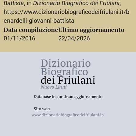
Battista
, in
Dizionario Biografico dei Friulani
,
M. Bernardelli,
Un pittore sconosciuto dell’Ottocento
https://www.dizionariobiograficodeifriulani.it/b
giuliano:
Giovanni Battista Benardelli
, «
AFT
», 25
enardelli-giovanni-battista
(2006), 55-62.
Data compilazione
Ultimo aggiornamento
01/11/2016
22/04/2026
Dizionario
Biografico
dei Friulani
Nuovo Liruti
Database in continuo aggiornamento
Sito web
www.dizionariobiograficodeifriulani.it/