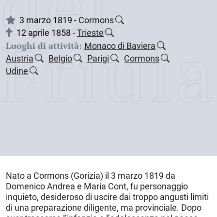
dei
3 marzo 1819 -
Cormons
Friul
12 aprile 1858 -
Trieste
Luoghi di attività:
Monaco di Baviera
Austria
Belgio
Parigi
Cormons
Udine
Nato a
Cormons (Gorizia)
il
3 marzo 1819
da
Domenico Andrea e Maria Cont, fu personaggio
inquieto, desideroso di uscire dai troppo angusti limiti
di una preparazione diligente, ma provinciale. Dopo