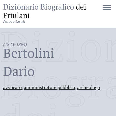
Dizionario Biografico
dei
Friulani
Nuovo Liruti
Dizio
(1823-1894)
Bertolini
Biogr
Dario
avvocato
,
amministratore pubblico
,
archeologo