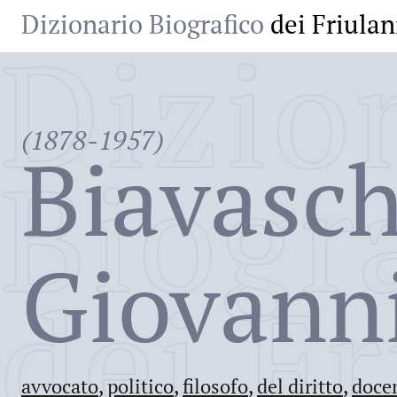
Dizionario Biografico
dei Friulan
Dizio
(1878-1957)
Biavasch
Biogr
Giovanni
dei Fr
avvocato
,
politico
,
filosofo
,
del diritto
,
doce