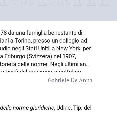
878
da una famiglia benestante di
siani a Torino, presso un collegio ad
dio negli Stati Uniti, a New York, per
a Friburgo (Svizzera) nel 1907,
torietà delle norme. Negli ultimi anni
e attività del movimento cattolico
Gabriele De Anna
dalla Svizzera a Milano. Nel 1907 si
el movimento cattolico friulano
 carica di direttore del Segretariato
tolico. A Udine sposò Maria Micoli e
 delle norme giuridiche
, Udine, Tip. del
’equipollenza della laurea in