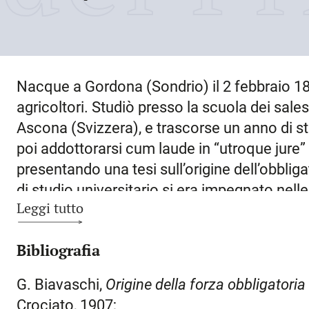
Nacque a
Gordona
(Sondrio) il
2 febbraio 1
agricoltori. Studiò presso la scuola dei sale
Ascona (Svizzera), e trascorse un anno di stu
poi addottorarsi cum laude in “utroque jure” 
presentando una tesi sull’origine dell’obbliga
di studio universitario si era impegnato nell
Leggi tutto
studentesco, recandosi spesso, per questo, 
trasferì ad
Udine
, su invito dell’esponente d
Bibliografia
avvocato Giuseppe Brosadola, per ricoprire la
del popolo, organo dell’associazionismo cat
G. Biavaschi,
Origine della forza obbligatoria
si stabilì definitivamente. Nel 1910 ottenne l
Crociato, 1907;