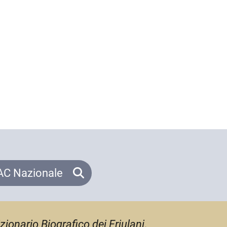
C Nazionale
zionario Biografico dei Friulani
,