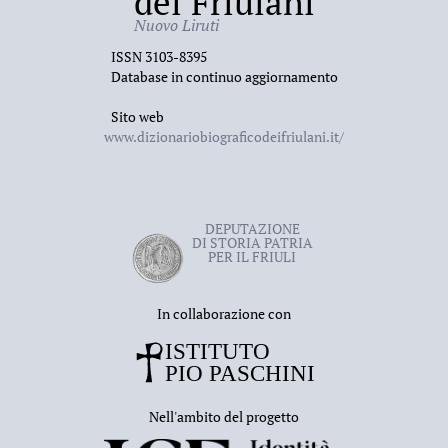
dei Friulani
Nuovo Liruti
ISSN 3103-8395
Database in continuo aggiornamento
Sito web
www.dizionariobiograficodeifriulani.it/
DEPUTAZIONE
DI STORIA PATRIA
PER IL FRIULI
In collaborazione con
Nell'ambito del progetto