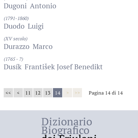
Dugoni
Antonio
(1791-1860)
Duodo
Luigi
(XV secolo)
Durazzo
Marco
(1765 - ?)
Dusík
František Josef Benedikt
<<
<
11
12
13
14
>
>>
Pagina 14 di 14
Dizionario
Biografico