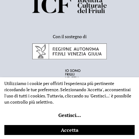
Con il sostegno di
Utilizziamo i cookie per offrirti l'esperienza più pertinente
ricordando le tue preferenze. Selezionando
'Accetta'
, acconsentirai
l'uso di tutti i cookies. Tuttavia, cliccando su
'Gestisci...'
è possibile
un controllo più selettivo.
INFORMAZIONI EDITORIALI
NOTE LEGALI
PRIVACY & COOKIES
Gestisci
...
©
2026 - Deputazione di Storia Patria per il Friuli - CF 80023560305
Web design
Ilaria Comello
- Powered by
SICAPWeb
Accetta