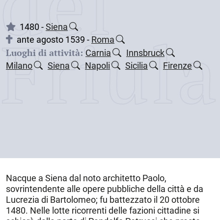
dei
Friul
1480 -
Siena
ante agosto 1539 -
Roma
Luoghi di attività:
Carnia
Innsbruck
Milano
Siena
Napoli
Sicilia
Firenze
Nacque a
Siena
dal noto architetto Paolo,
sovrintendente alle opere pubbliche della città e da
Lucrezia di Bartolomeo; fu battezzato il 20 ottobre
1480
. Nelle lotte ricorrenti delle fazioni cittadine si